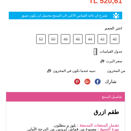
520,61 TL
نقترح ان تاخذ القياس الاكبر لان المنتج محتمل ان يكون ضيق
اختر الحجم
52
50
48
46
44
42
40
جدول القياسات
سعر اليرت
من المخزون
تنبيه عندما تكون في المخزون
شارك
تفاصيل المنتج
طقم ازرق
تشمل المنتجات المدمجة :
بلوز و بنطلون.
ميزة النسيج :
مصنوع من قماش إيروبين من الدرجة الأولى.