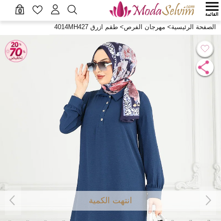
0
القائمة
الصفحة الرئيسية
>
مهرجان الفرص
>
طقم ازرق 4014MH427
انتهت الكمية