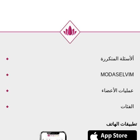
بنطلون مقاسات الحجم (سم)
الحجم
الطول
99
40
99
42
99
44
ألأسئلة المتكررة
99
46
99
48
MODASELVIM
99
50
99
52
عمليات الأعضاء
الفئات
تطبيقات الهاتف