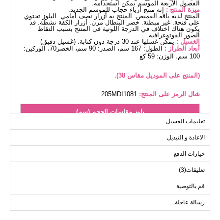
الفصول الأربعة الموسم يمكن استخدامه.
ميزة المنتج :
إنه منتج أزياء حجاب للموسم الجديد.
المنتج لديه ياقة القميص. المنتج به أزرار نصف أمامي. البلوز تحتوي
على فتحة. غير مبطنة. خصر البنطال مرن. أزرار الكفة نشطة. قد
يكون هناك اختلاف في الدرجة اللونية في المنتج بسبب التقاط
الصور الفوتوغرافية.
الغسيل :
يمكن غسلها عند 30 درجة دون كتابة. (غسيل دقيق)
أبعاد الطراز :
الطول: 167 سم، الصدر: 90 سم، الخصر70، الوركين:
100 سم، الوزن: 59 كغ
(المنتج على الموديل مقاس 38).
شال الرمز على المنتج:
205MDI1081
بلوز مقاسات الحجم (سم)
تعليمات الغسيل
الحجم
الصدر
الطول
الاعادة و التبديل
109
96
40
109
98
42
خيارات الدفع
109
102
44
تعليقات(3)
109
106
46
قم بالتوصية
109
112
48
رسالة عاجلة
109
116
50
109
120
52