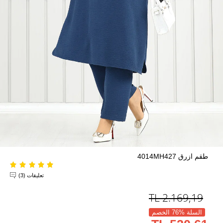
طقم ازرق 4014MH427
تعليقات (3)
TL
2.169,19
السلة %76 الخصم