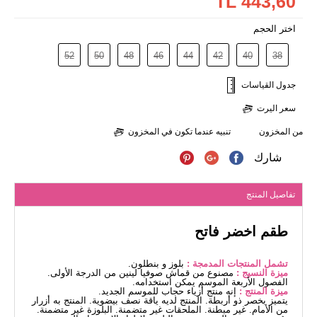
443,60 TL
اختر الحجم
52
50
48
46
44
42
40
38
جدول القياسات
سعر اليرت
من المخزون
تنبيه عندما تكون في المخزون
شارك
تفاصيل المنتج
طقم اخضر فاتح
تشمل المنتجات المدمجة :
بلوز و بنطلون.
ميزة النسيج :
مصنوع من قماش صوفيا لينين من الدرجة الأولى.
الفصول الأربعة الموسم يمكن استخدامه.
ميزة المنتج :
إنه منتج أزياء حجاب للموسم الجديد.
يتميز بخصر ذو أربطة. المنتج لديه ياقة نصف بيضوية. المنتج به أزرار
من الأمام. غير مبطنة. الملحقات غير متضمنة. البلوزة غير متضمنة.