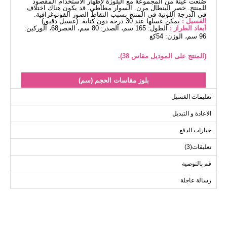
صُنعت عينة من المجموعة مع البلوزة لإظهار الاستخدام المقصود
للمنتج. خصر البنطال مرن. السوار مطاطي. قد يكون هناك اختلاف
في الدرجة اللونية في المنتج بسبب التقاط الصور الفوتوغرافية.
الغسيل :
يمكن غسلها عند 30 درجة دون كتابة. (غسيل دقيق)
أبعاد الطراز :
الطول: 165 سم، الصدر: 80 سم، الخصر68، الوركين:
96 سم، الوزن: 54كغ
(المنتج على الموديل مقاس 38).
بلوز مقاسات الحجم (سم)
الحجم
الصدر
الطول
تعليمات الغسيل
72
94
38
الاعادة و التبديل
72
98
40
خيارات الدفع
72
102
42
تعليقات(3)
72
106
44
72
110
46
قم بالتوصية
72
114
48
رسالة عاجلة
72
118
50
72
124
52