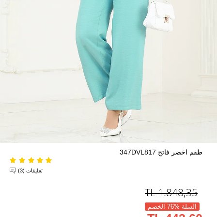
طقم اخضر فاتح 347DVL817
تعليقات (3)
TL
1.848,35
السلة %76 الخصم