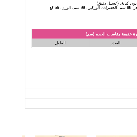
ة خفيفة مقاسات الحجم (سم)
الصدر
الطول
73
108
73
116
73
124
نطلون مقاسات الحجم (سم)
الطول
104
104
104