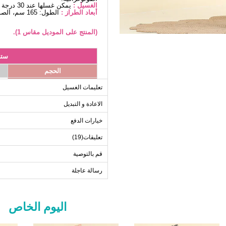
الغسيل :
يمكن غسلها عند 30 درجة دون كتابة. (غسيل دقيق)
أبعاد الطراز :
الطول: 165 سم، الصدر: 88 سم، الخصر68، الوركين: 99 سم، الوزن: 56 كغ
(المنتج على الموديل مقاس 1).
ستر
الحجم
1
تعليمات الغسيل
2
الاعادة و التبديل
3
خيارات الدفع
تعليقات(19)
ب
قم بالتوصية
الحجم
رسالة عاجلة
1
2
3
اليوم الخاص