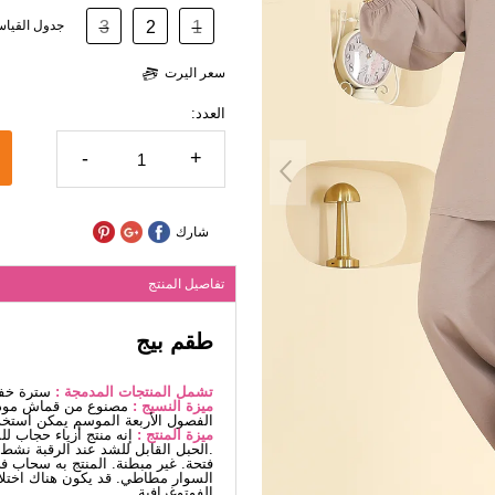
1
2
3
جدول القيا
سعر اليرت
العدد:
-
+
شارك
تفاصيل المنتج
طقم بيج
تشمل المنتجات المدمجة :
سترة خفي
ميزة النسيج :
مصنوع من قماش مودال
الفصول الأربعة الموسم يمكن استخد
ميزة المنتج :
إنه منتج أزياء حجاب ل
.الحبل القابل للشد عند الرقبة نشط 
فتحة. غير مبطنة. المنتج به سحاب في
السوار مطاطي. قد يكون هناك اختلاف
الفوتوغرافية.