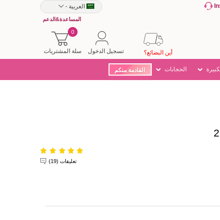
I
العربية
-
المساعدة&الدعم
0
تسجيل الدخول
سلة المشتريات
أين البضائع؟
كبيرة
الحجابات
القادمة منكم
تعليقات (19)