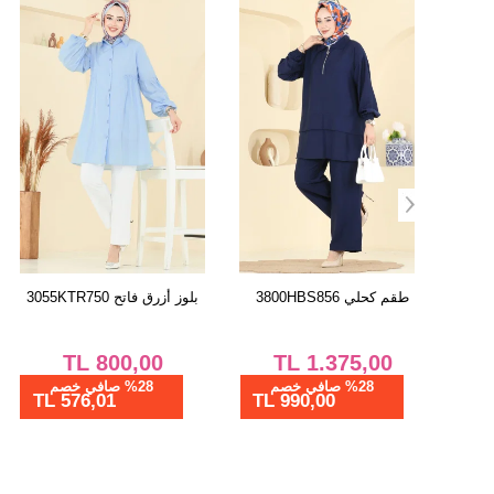
طقم كحلي 3800HBS856
بلوز أزرق فاتح 3055KTR750
TL
800,00
TL
1.375,00
%28 صافي خصم
%28 صافي خصم
576,01 TL
990,00 TL
1105