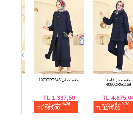
طقم جينز غامق
طقم كحلي 1973TRT545
طقم أسود RK1158
4096ORG1169
,50
TL
1.337,50
TL
4.875,04
%76 صافي خصم
%28 صافي خصم
%28 ص
963,00 TL
1170,01 TL