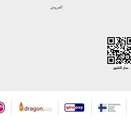
العروض
جميع حقوق Modaselvim محفوظة ©2026