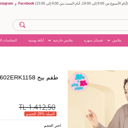
Facebook
و
nstagram
ملابس
فستان سهرة
ملابس خارجية
أناقة يومينة
المقاسات ال
طقم بيج 2602ERK1158
TL
1.412,50
السلة %28 الخصم
اختر الحجم