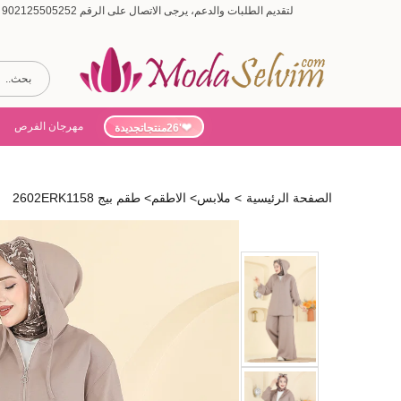
لتقديم الطلبات والدعم، يرجى الاتصال على الرقم 902125505252 (أيام الأسبوع من 9:00 إلى 19:00، أيام السبت من 9:00 إلى 15:00)
مهرجان الفرص
'26منتجاتجديدة
الصفحة الرئيسية
>
ملابس
>
الاطقم
>
طقم بيج 2602ERK1158