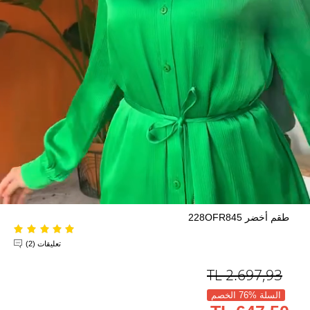
طقم أخضر 228OFR845
تعليقات (2)
TL
2.697,93
السلة %76 الخصم