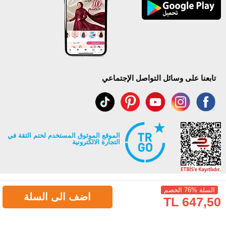
تابعنا على وسائل التواصل الإجتماعي
الموقع الموثوق المستخدم لختم الثقة في
التجارة الالكترونية
السلة %76 الخصم
اضف الى السلة
647,50 TL
جميع حقوق Modaselvim محفوظة ©2026