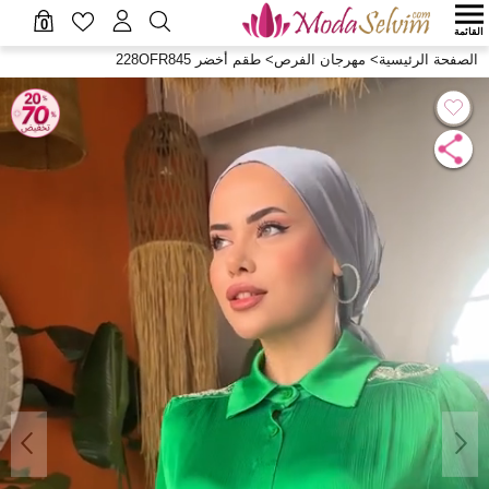
0
القائمة
الصفحة الرئيسية
>
مهرجان الفرص
>
طقم أخضر 228OFR845