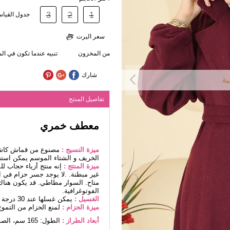
1
2
3
جدول القيا
سعر اليرت
من المخزون
تنبيه عندما تكون في ا
شارك
ية
تفاصيل المنتج
معطف خمري
ميزة النسيج :
مصنوع من قماش كاشا 
الخريف و الشتاء الموسم يمكن استخ
ميزة المنتج :
إنه منتج أزياء حجاب ل
غير مبطنة. .لا يوجد جسر حزام في 
متاح. السوار مطاطي. قد يكون هناك 
الفوتوغرافية.
الغسيل :
يمكن غسلها عند 30 درجة دون كتابة. (غسيل دقيق)
ميزة الحزام :
لمنع الحزام من التموج
أبعاد الطراز :
الطول: 165 سم، الصدر: 88 سم، الخصر68، الوركين: 99 سم، الوزن: 56 كغ