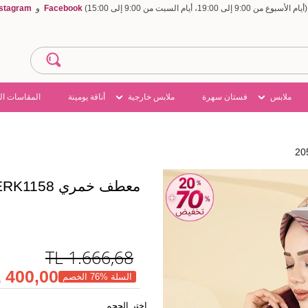
Facebook
و
nstagram
ملابس
فستان سهرة
ملابس خارجية
أناقة يومينة
المقاسات ال
معطف خمري 2059ERK1158
TL
1.666,68
400,00 TL
السلة %76 الخصم
اختر الحجم