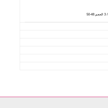
عطف مقاسات الحجم (سم)
الصدر
الطول
112
108
112
116
112
128