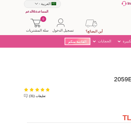
I
العربية
-
المساعدة&الدعم
0
تسجيل الدخول
سلة المشتريات
أين البضائع؟
كبيرة
الحجابات
القادمة منكم
تعليقات (31)