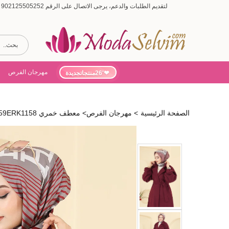
لتقديم الطلبات والدعم، يرجى الاتصال على الرقم 902125505252 (أيام الأسبوع من 9:00 إلى 19:00، أيام السبت من 9:00 إلى 15:00)
مهرجان الفرص
'26منتجاتجديدة
الصفحة الرئيسية
>
مهرجان الفرص
>
معطف خمري 2059ERK1158