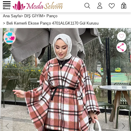
0
Menü
Ana Sayfa
>
DIŞ GİYİM
>
Panço
>
Beli Kemerli Ekose Panço 4701ALGK1170 Gül Kurusu