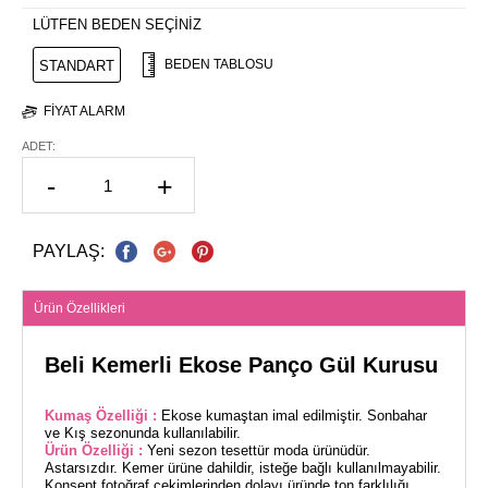
LÜTFEN BEDEN SEÇİNİZ
BEDEN TABLOSU
STANDART
FIYAT ALARM
ADET:
-
+
PAYLAŞ:
Ürün Özellikleri
Beli Kemerli Ekose Panço Gül Kurusu
Kumaş Özelliği :
Ekose kumaştan imal edilmiştir. Sonbahar
ve Kış sezonunda kullanılabilir.
Ürün Özelliği :
Yeni sezon tesettür moda ürünüdür.
Astarsızdır. Kemer ürüne dahildir, isteğe bağlı kullanılmayabilir.
Konsept fotoğraf çekimlerinden dolayı üründe ton farklılığı