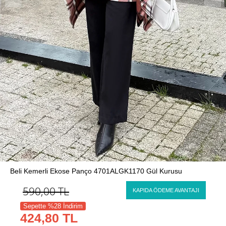
Beli Kemerli Ekose Panço 4701ALGK1170 Gül Kurusu
590,00
TL
KAPIDA ÖDEME AVANTAJI
Sepette %28 İndirim
424,80 TL