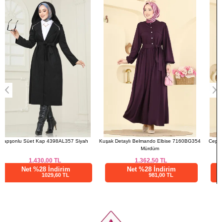
(CM)
Beden
Bel
Boy
Standart
128
76
Kuşak Detaylı Belmando Elbise 7160BG354
Cep Detaylı Elbiseli Takım 24017UKB139
Mürdüm
Vizyon
1.362,50
TL
2.937,53
TL
Net %28 İndirim
Net %76 İndirim
981,00 TL
705,01 TL