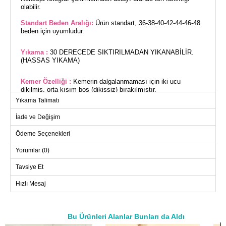
olabilir.
Standart Beden Aralığı:
Ürün standart, 36-38-40-42-44-46-48
beden için uyumludur.
Yıkama :
30 DERECEDE SIKTIRILMADAN YIKANABİLİR.
(HASSAS YIKAMA)
Kemer Özelliği :
Kemerin dalgalanmaması için iki ucu
dikilmiş, orta kısım boş (dikişsiz) bırakılmıştır.
Yıkama Talimatı
Modelin Ölçüleri:
Boy: 166 cm, Göğüs: 80 cm, Bel: 60 cm,
Basen: 85 cm, Kilo: 55 kg.
İade ve Değişim
(Modelin üzerindeki ürün standart bedendir.)
Ödeme Seçenekleri
Bel Kemerli Ekose Panço bu sonbahar ve kış sezonunun en
Yorumlar (0)
şık tesettür parçalarından biridir. Rahat ve pratik kullanımı ile
ön plana çıkan bu panço, 36'dan 48 bedene kadar uyumludur.
Tavsiye Et
Herhangi bir astar içermeyen bu ekose kumaş ürün, beli
kemerli tasarımıyla da dikkat çeker. Kemer, pançonun her iki
Hızlı Mesaj
ucuna sabitlenerek dalgalanmanın önüne geçer ve zevkinize
göre kullanmanız için tasarlanmıştır. 30 derecede hassas
yıkama ile temizlenmesi önerilir.
Bu Ürünleri Alanlar Bunları da Aldı
PANÇO BEDEN ÖLÇÜLERİ
a>