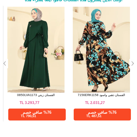
a>
الفستان ذهبي واسود 7156ERK1158
الفستان زيتي 0850LVA1173
TL
3.293,77
TL
2.031,27
%76 صافي خصم
%76 صافي خصم
790,51 TL
487,51 TL