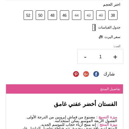
اختر الحجم
52
50
48
46
44
42
40
38
جدول القياسات
سعر اليرت
العدد:
-
+
شارك
تفاصيل المنتج
الفستان أخضر عفني غامق
ميزة النسيج :
مصنوع من قماش إيروبين من الدرجة الأولى.
الفصول الأربعة الموسم يمكن استخدامه.
ميزة المنتج :
إنه منتج أزياء حجاب للموسم الجديد.
المنتج لديه ياقة نصف بيضوية. تتم خياطة تفاصيل الدانتيل على